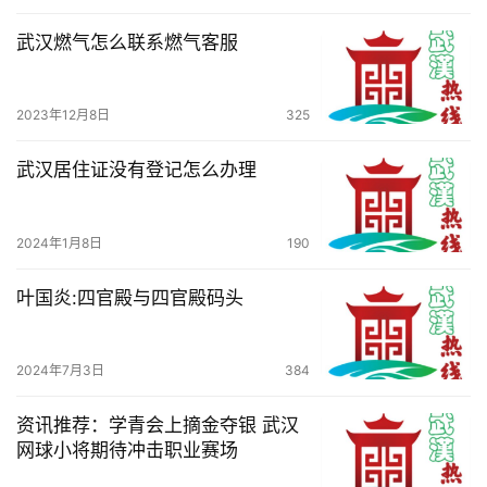
武汉燃气怎么联系燃气客服
观
察
2023年12月8日
325
关
于
武汉居住证没有登记怎么办理
我
们
2024年1月8日
190
服
叶国炎:四官殿与四官殿码头
务
导
航
2024年7月3日
384
资讯推荐：学青会上摘金夺银 武汉
网球小将期待冲击职业赛场