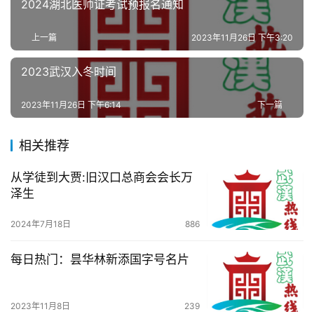
2024湖北医师证考试预报名通知
办
事
上一篇
2023年11月26日 下午3:20
旅
2023武汉入冬时间
游
2023年11月26日 下午6:14
下一篇
滚
动
相关推荐
从学徒到大贾:旧汉口总商会会长万
生
泽生
活
2024年7月18日
886
百
科
每日热门：昙华林新添国字号名片
科
2023年11月8日
239
技