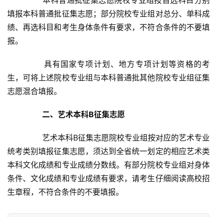
游
填报本科普通批征集志愿；部分院校专业组对总分、单科成
绩、再选科目和考生身体条件有要求，不符合条件的不要填
滚
报。
动
	　　具有国家专项计划、地方专项计划等资格的考
生
生，可将上述院校专业组与本科普通批其他院校专业组征集
活
志愿混合填报。
百
二、艺术本科B征集志愿
科
	　　艺术本科B征集志愿院校专业组按对应的艺术专业
科
统考类别填报征集志愿，须达到全省统一划定的相应艺术类
技
本科文化成绩和专业成绩分数线。有部分院校专业组对身体
条件、文化成绩和专业成绩有要求，请考生仔细阅读高校招
观
生章程，不符合条件的不要填报。
察