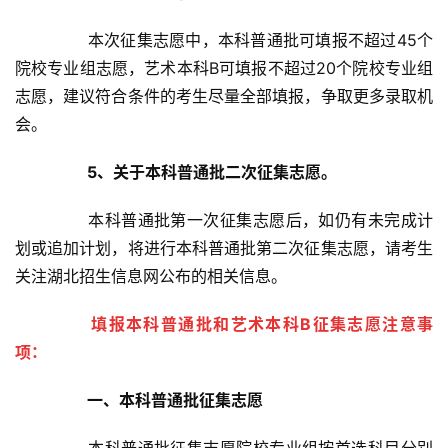
	　　本次征集志愿中，本科普通批可填报不超过45个
院校专业组志愿，艺术本科B可填报不超过20个院校专业组
志愿，建议符合条件的考生尽量全部填报，争取更多录取机
会。
5、
关于本科普通批二次征集志愿。
首
	　　本科普通批第一次征集志愿后，如仍有未完成计
页
划或追加计划，将进行本科普通批第二次征集志愿，请考生
关注湖北招生信息网公布的相关信息。
武
汉
填报本科普通批和艺术本科B征集志愿注意事
项：
办
事
一、本科普通批征集志愿
旅
	　　本科普通批征集志愿院校专业组按首选科目分别