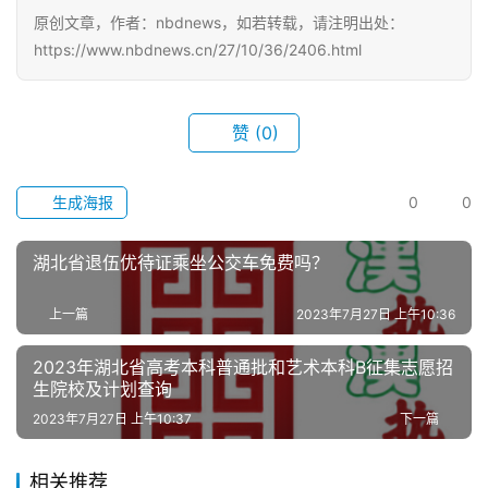
关
原创文章，作者：nbdnews，如若转载，请注明出处：
于
https://www.nbdnews.cn/27/10/36/2406.html
我
们
赞
(0)
服
务
生成海报
0
0
导
航
湖北省退伍优待证乘坐公交车免费吗？
上一篇
2023年7月27日 上午10:36
2023年湖北省高考本科普通批和艺术本科B征集志愿招
生院校及计划查询
2023年7月27日 上午10:37
下一篇
相关推荐