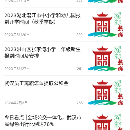
2024年7月10日
474
我
们
2023湖北潜江市中小学和幼儿园报
到开学时间（秋季学期）
服
务
2023年8月20日
290
导
航
2023洪山区张家湾小学一年级新生
报到时间及安排
2023年8月27日
261
武汉员工离职怎么提取公积金
2024年2月3日
255
今日看点 |全域公交一体化，武汉市
民绿色出行比例达76%