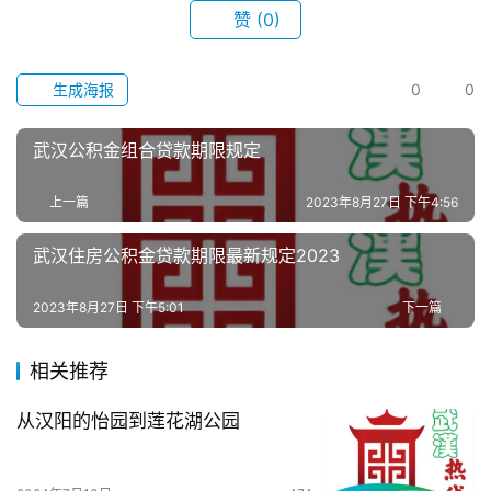
赞
(0)
滚
动
生成海报
0
0
生
活
武汉公积金组合贷款期限规定
百
上一篇
2023年8月27日 下午4:56
科
武汉住房公积金贷款期限最新规定2023
科
技
2023年8月27日 下午5:01
下一篇
观
相关推荐
察
从汉阳的怡园到莲花湖公园
关
于