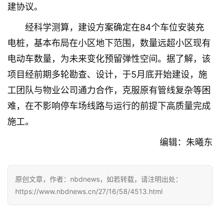
建协议。
经科学测算，建设方案确定在84个车位安装充
电桩，基本布局在小区地下范围，数量远超小区现有
电动车数量，为未来变化预留弹性空间。据了解，该
项目经前期多轮勘查、设计，于5月底开始建设，施
首
页
工团队与物业公司通力合作，克服原有管线复杂等困
难，在不影响停车场线路与运行的前提下高质量完成
武
施工。
汉
编辑：朱曦东
办
事
原创文章，作者：nbdnews，如若转载，请注明出处：
旅
https://www.nbdnews.cn/27/16/58/4513.html
游