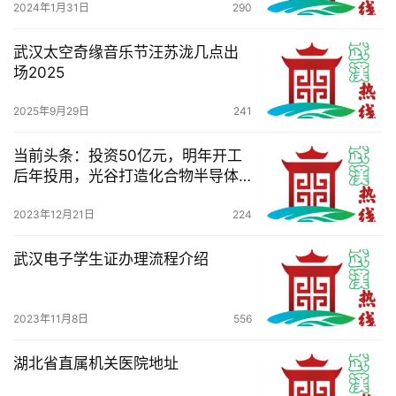
2024年1月31日
290
我
们
武汉太空奇缘音乐节汪苏泷几点出
场2025
服
务
2025年9月29日
241
导
航
当前头条：投资50亿元，明年开工
后年投用，光谷打造化合物半导体
企业总部园区
2023年12月21日
224
武汉电子学生证办理流程介绍
2023年11月8日
556
湖北省直属机关医院地址