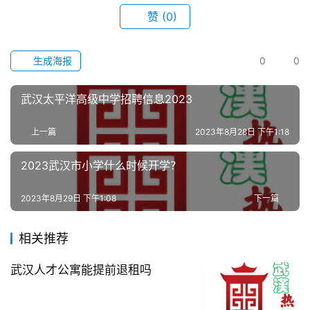
滚
赞
(0)
动
生成海报
0
0
生
活
武汉太平洋高级中学招聘信息2023
百
上一篇
2023年8月28日 下午1:18
科
2023武汉市小学什么时候开学？
科
技
2023年8月29日 下午1:08
下一篇
观
相关推荐
察
武汉人才公寓能提前退租吗
关
于