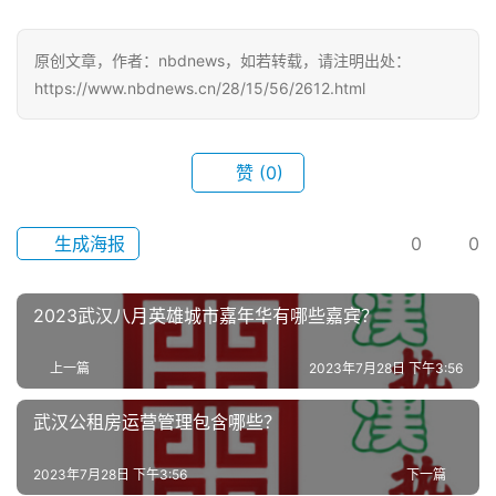
首
页
原创文章，作者：nbdnews，如若转载，请注明出处：
https://www.nbdnews.cn/28/15/56/2612.html
武
汉
赞
(0)
办
事
生成海报
0
0
旅
游
2023武汉八月英雄城市嘉年华有哪些嘉宾？
滚
上一篇
2023年7月28日 下午3:56
动
武汉公租房运营管理包含哪些？
生
活
2023年7月28日 下午3:56
下一篇