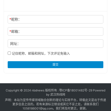
*
昵称：
*
邮箱：
网址：
记住昵称、邮箱和网址，下次评论免输入
提交
Copyright © 2024 nbdnews 版权所有 :
鄂ICP备18001482号-29
Powered
by 武汉热线网
声明：本站为宣传传媒领域融合创新的理论与实践平台，转载此文是出于传递
更多信息之目的。若有来源标注错误或其它不妥之处，请联系我们
1056186001@qq.com。我们将及时更正。谢谢。