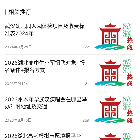
百
相关推荐
科
武汉幼儿园入园体检项目及收费标
准表2024年
科
技
2024年9月29日
172
观
2026湖北高中生空军招飞对象+报
察
名条件+报名方式
关
2025年9月24日
81
于
我
2023水木年华武汉演唱会在哪里举
们
办？附地址及交通
2023年8月15日
269
服
务
2025湖北高考模拟志愿填报平台
导