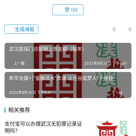
赞
(0)
科
技
生成海报
0
0
观
察
武汉医保门诊报销上限金额（每年）
关
上一篇
2023年8月30日 下午5:41
于
我
新华全媒+|“金融活水”奔涌 让光谷追梦人“不差钱”
们
2023年8月30日 下午5:41
下一篇
服
务
相关推荐
导
航
支付宝可以办理武汉无犯罪记录证
明吗？