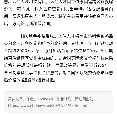
惠。入住人才租赁房后，入住人才因工作原因需跨区调换房
武
源的，可向意向调入区房管部门提出申请。达成配租意向
汉
后，须退出原有人才租赁房、结清有关费用并注销合同备案
后，方可签订新租赁合同。
办
事
(6).租金补贴发放。
入住人才按照市场租金价格缴
交租金后，各区定期给予租金补贴。其中博士每月补贴金额
旅
不超过2000元，硕士每月补贴金额不超过1500元。免租期
游
结束后继续享受租金优惠的，对合同实际缴交价格与优惠后
价格的差额部分进行补贴，优惠政策累计享受不超过3年。
滚
全日制本科生享受租金优惠的，对合同实际缴交价格与优惠
动
后价格的差额部分进行补贴。
生
活
原创文章，作者：nbdnews，如若转载，请注明出处：
https://www.nbdnews.cn/30/17/41/4605.html
百
科