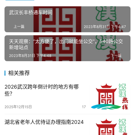
武汉长丰桥通车时间
生
活
上一篇
2023年8月31日 下午4:47
百
天天观察：“太方便了，出门就能坐公交”，540路公交
科
新增站点
2023年8月31日 下午4:48
下一篇
科
技
相关推荐
2026武汉跨年倒计时的地方有哪
观
些？
察
2025年12月15日
17
关
于
湖北省老年人优待证办理指南2024
我
们