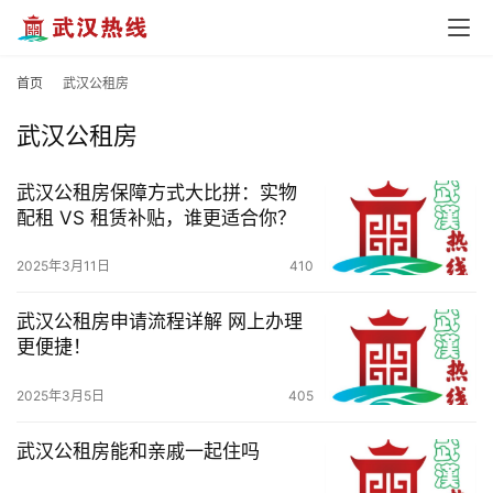
首
首页
武汉公租房
页
武汉公租房
武
武汉公租房保障方式大比拼：实物
汉
配租 VS 租赁补贴，谁更适合你？
办
2025年3月11日
410
事
武汉公租房申请流程详解 网上办理
旅
更便捷！
游
2025年3月5日
405
滚
武汉公租房能和亲戚一起住吗
动