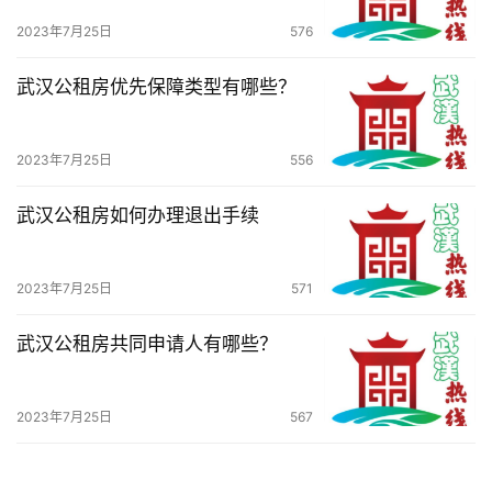
生
2023年7月25日
576
活
武汉公租房优先保障类型有哪些？
百
科
2023年7月25日
556
科
武汉公租房如何办理退出手续
技
观
2023年7月25日
571
察
武汉公租房共同申请人有哪些？
关
于
2023年7月25日
567
我
们