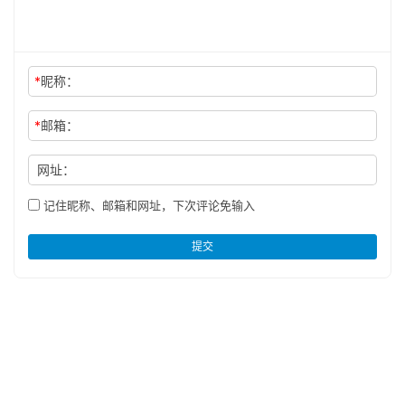
*
昵称：
*
邮箱：
网址：
记住昵称、邮箱和网址，下次评论免输入
提交
Copyright © 2024 nbdnews 版权所有 :
鄂ICP备18001482号-29
Powered
by 武汉热线网
声明：本站为宣传传媒领域融合创新的理论与实践平台，转载此文是出于传递
更多信息之目的。若有来源标注错误或其它不妥之处，请联系我们