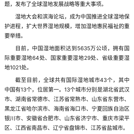
题，发布了全球湿地发展战略等重大事项。
观
察
湿地大会和滨海论坛，成为中国推进全球湿地保
护进程，扩大世界湿地规模，增加湿地惠民福祉的重
关
要举措。
于
我
目前，中国湿地面积达到5635万公顷，拥有国
们
际重要湿地64处、国家重要湿地29处、省级重要湿
地1021处。　　
服
务
截至目前，全球共有国际湿地城市43个，其中
导
中国有13个，位居第一。13个城市分别是湖北省武汉
航
市、湖南省常德市、江苏省常熟市、山东省东营市、
黑龙江省哈尔滨市、海南省海口市、宁夏回族自治区
银川市、安徽省合肥市、山东省济宁市、重庆市梁平
区、江西省南昌市、辽宁省盘锦市、江苏省盐城市。