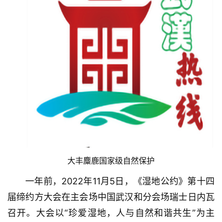
办
事
旅
游
滚
动
生
活
百
大丰麋鹿国家级自然保护
科
一年前，2022年11月5日，《湿地公约》第十四
科
届缔约方大会在主会场中国武汉和分会场瑞士日内瓦
技
召开。大会以“珍爱湿地，人与自然和谐共生”为主