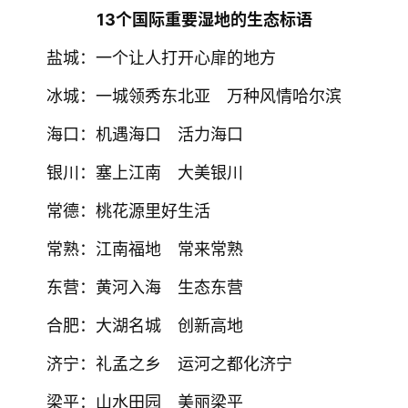
13个国际重要湿地的生态标语
盐城：一个让人打开心扉的地方
冰城：一城领秀东北亚　万种风情哈尔滨
海口：机遇海口　活力海口
银川：塞上江南　大美银川
常德：桃花源里好生活
常熟：江南福地　常来常熟
东营：黄河入海　生态东营
合肥：大湖名城　创新高地
济宁：礼孟之乡　运河之都化济宁
梁平：山水田园　美丽梁平