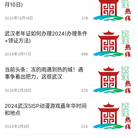
们
月10日)
2023年12月16日
218
服
务
武汉老年证如何办理2024(办理条件
导
+领证方法)
航
2024年3月11日
489
当前头条：冻的雨遇到热的城！遇
事争着出把力，这很武汉
2024年2月26日
326
2024武汉SISP动漫游戏嘉年华时间
和地点
2024年2月8日
224