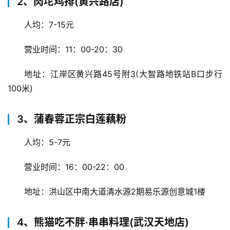
2、肉坨鸡排(黄兴路店)
人均：7-15元
营业时间：11：00-20：30
地址：江岸区黄兴路45号附3(大智路地铁站B口步行
100米)
3、蒲春蓉正宗白莲藕粉
人均：5-7元
营业时间：16：00-22：00
地址：洪山区中南大道清水源2期易乐源创意城1楼
4、熊猫吃不胖·串串料理(武汉天地店)