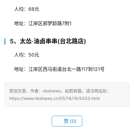
人均：68元
地址：江岸区郝梦龄路7附1
首
5、太怂·油卤串串(台北路店)
页
人均：50元
武
汉
地址：江岸区西马街道台北一路117到121号
办
事
原创文章，作者：nbdnews，如若转载，请注明出处：
https://www.nbdnews.cn/05/18/16/5433.html
旅
游
赞
(0)
滚