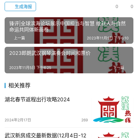
动
生成海报
0
0
生
锋评|全球滨海论坛展示中国担当与智慧 绘就人与自然
活
命运共同体新画卷
上一篇
2023年11月5日 下午6:10
百
科
2023郎朗武汉钢琴演奏会时间和票价
2023年11月5日 下午6:25
下一篇
科
技
相关推荐
观
湖北春节返程出行攻略2024
察
关
2024年2月17日
269
于
我
武汉新房成交最新数据(12月4日-12