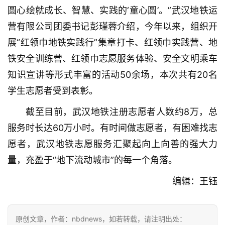
圆心绘就成长、智慧、实践的‘童心圆’。”武汉地铁运
武
营有限公司团委书记彭瑾蓉介绍，今年以来，组织开
汉
展“红领巾地铁实践行”集章打卡、红领巾实践营、地
铁安全训练营、红领巾志愿服务体验、安全文明乘车
办
事
知识宣讲等形式丰富的活动50余场，本次共有20名
学生志愿者受到表彰。
旅
截至目前，武汉地铁注册志愿者人数约8万，总
游
服务时长达60万小时。有时间做志愿者，有困难找志
滚
愿者，武汉地铁志愿服务汇聚起向上向善的强大力
动
量，充盈于“地下流动城市”的每一个角落。
生
编辑：王钰
活
原创文章，作者：nbdnews，如若转载，请注明出处：
百