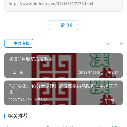
科
https://www.nbdnews.cn/05/18/12/7173.html
科
赞
(0)
技
观
生成海报
0
0
察
武汉11月新房成交数据
关
于
上一篇
2023年12月5日 下午3:24
我
们
当前头条：16分大逆转！武汉盛帆白鹤队再迎主场三连
胜
服
2023年12月5日 下午6:12
下一篇
务
导
相关推荐
航