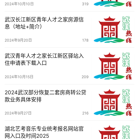
我
2024年10月10日
319
们
武汉长江新区青年人才之家房源信
息（地址+简介）
服
务
2024年9月20日
178
导
航
武汉青年人才之家长江新区驿站入
住申请表下载入口
2024年10月15日
209
2024武汉部分恢复二套房商转公贷
款业务具体安排
2024年9月27日
216
湖北艺考音乐专业统考报名网站官
网入口及时间2025