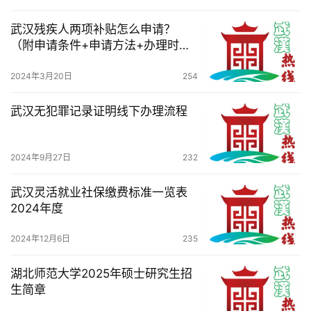
滚
动
武汉残疾人两项补贴怎么申请？
（附申请条件+申请方法+办理时
限）
生
2024年3月20日
254
活
武汉无犯罪记录证明线下办理流程
百
科
2024年9月27日
232
科
技
武汉灵活就业社保缴费标准一览表
2024年度
观
2024年12月6日
235
察
湖北师范大学2025年硕士研究生招
关
生简章
于