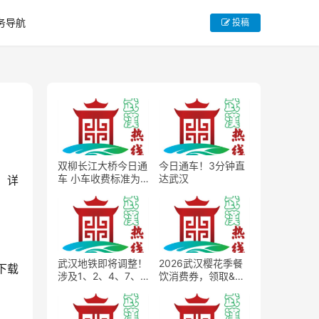
务导航
投稿
双柳长江大桥今日通
今日通车！3分钟直
车 小车收费标准为
达武汉
。详
15元每次
武汉地铁即将调整！
2026武汉樱花季餐
下载
涉及1、2、4、7、8
饮消费券，领取&使
号线
用完整规则