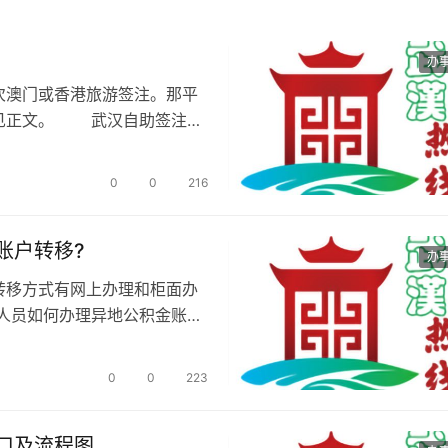
办
次澳门或香港旅游签注。那平
详见正文。 武汉自助签注机
0
0
216
账户转移?
办
转移方式有网上办理和柜面办
人员如何办理异地公积金账户
0
0
223
口及流程图