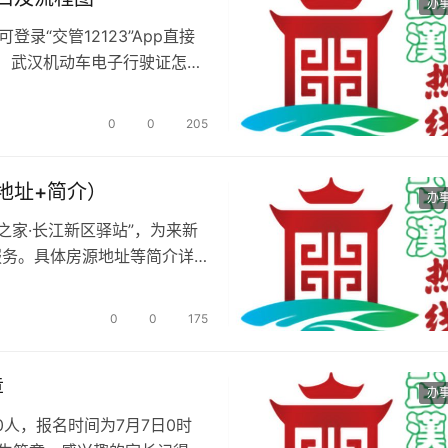
办
录“交管12123”App直接
 武汉机动车电子行驶证怎么
0
0
205
地址+简介）
办
之家·长江新区驿站”，为来新
服务。具体房源地址等简介详
0
0
175
章
办
人，报名时间为7月7日0时