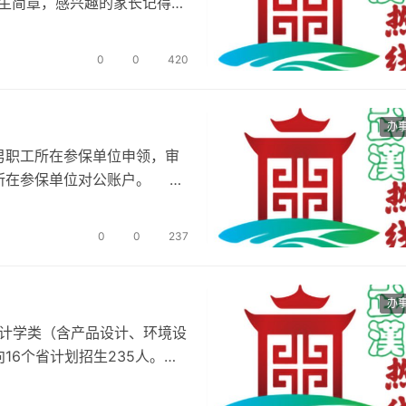
招生简章，感兴趣的家长记得提
0
0
420
办
男职工所在参保单位申领，审
工所在参保单位对公账户。
0
0
237
办
设计学类（含产品设计、环境设
16个省计划招生235人。下