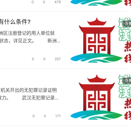
0
0
476
有什么条件?
办
洲区注册登记的用人单位就
缴状态，详见正文。 新洲
0
0
257
办
安机关开出的无犯罪记录证明
律效力。 武汉无犯罪记录证
0
0
171