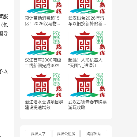
管服
预计带动消费超15
武汉出台2026年汽
亿！2026汉马物资
车以旧换新补贴新
（包
发放正式启动
政，最高2万元补贴
国导
撬动车市消费扩容
汉江首座2000吨级
超酷！人形机器人
二线船闸完成30%
“天团”走进潜江
予以
潜江治水营城项目群
武汉古德寺春节购票
建设提速增效
游玩攻略
武汉大学
武汉公租房
购房补贴