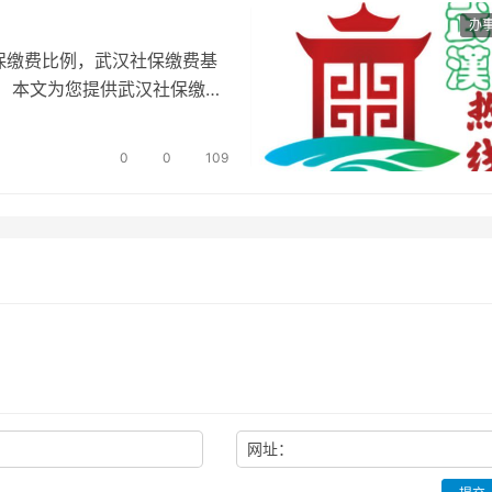
办
保缴费比例，武汉社保缴费基
 本文为您提供武汉社保缴
汉…
0
0
109
网址：