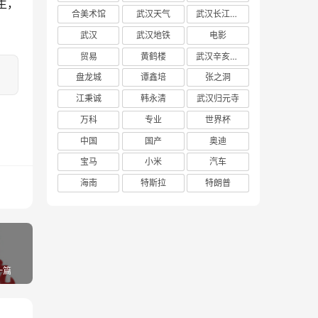
生，
合美术馆
武汉天气
武汉长江大桥
武汉
武汉地铁
电影
贸易
黄鹤楼
武汉辛亥革命博物馆
盘龙城
谭鑫培
张之洞
江秉诚
韩永清
武汉归元寺
万科
专业
世界杯
中国
国产
奥迪
宝马
小米
汽车
海南
特斯拉
特朗普
一篇