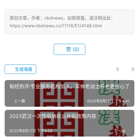
旅
游
原创文章，作者：nbdnews，如若转载，请注明出处：
https://www.nbdnews.cn/17/16/51/4148.html
滚
动
赞
(0)
生
活
生成海报
0
0
百
科
每经热评:专业服务机构加入，军休老战士养老更放心了
科
上一篇
2023年8月17日 下午4:41
技
2023武汉一次性吸纳就业补贴政策内容
观
2023年8月17日 下午4:53
下一篇
察