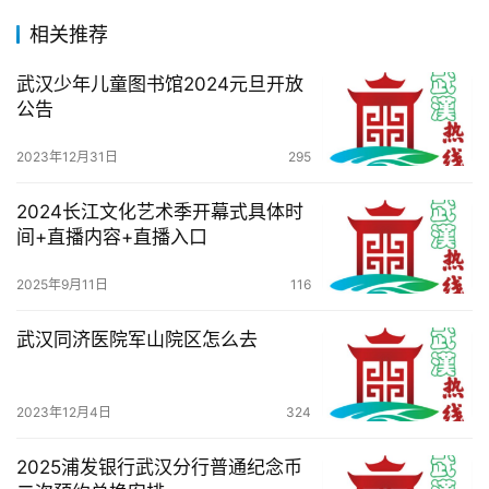
相关推荐
关
于
武汉少年儿童图书馆2024元旦开放
我
公告
们
2023年12月31日
295
服
务
2024长江文化艺术季开幕式具体时
导
间+直播内容+直播入口
航
2025年9月11日
116
武汉同济医院军山院区怎么去
2023年12月4日
324
2025浦发银行武汉分行普通纪念币