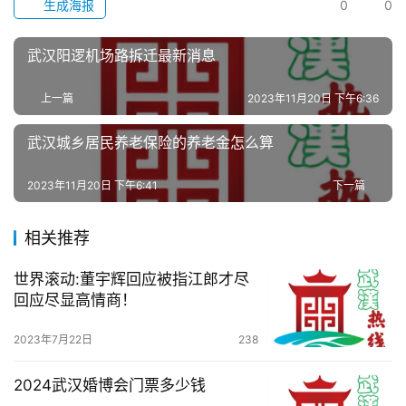
生成海报
0
0
办
武汉阳逻机场路拆迁最新消息
事
上一篇
2023年11月20日 下午6:36
旅
游
武汉城乡居民养老保险的养老金怎么算
滚
2023年11月20日 下午6:41
下一篇
动
相关推荐
生
世界滚动:董宇辉回应被指江郎才尽
活
回应尽显高情商！
百
2023年7月22日
238
科
2024武汉婚博会门票多少钱
科