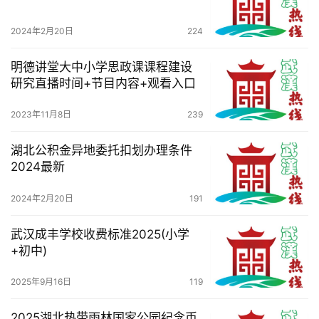
技
2024年2月20日
224
观
明德讲堂大中小学思政课课程建设
察
研究直播时间+节目内容+观看入口
关
2023年11月8日
239
于
我
湖北公积金异地委托扣划办理条件
们
2024最新
服
2024年2月20日
191
务
导
武汉成丰学校收费标准2025(小学
+初中)
航
2025年9月16日
119
2025湖北热带雨林国家公园纪念币