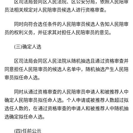
区司法局会同区人民法院、区公安分局，依照人民陪审
员法相关规定对人民陪审员候选人进行资格审查。
百
科
同时向符合选任条件的人民陪审员候选人告知人民陪审
员的权利义务，并征求其对担任人民陪审员的意见。
科
技
(三)确定人选
观
区司法局会同区人民法院从随机抽选且通过资格审查并
察
同意担任人民陪审员的候选人名单中，随机抽选产生人民陪
审员拟任命人选。
关
于
同时从通过资格审查的人民陪审员申请人和被推荐人中
我
确定人民陪审员拟任命人选。个人申请或被推荐人数超过拟
们
选任人数的，在通过资格审查的申请人和被推荐人中随机抽
选确定拟任命人选。
服
务
(四)任前公示