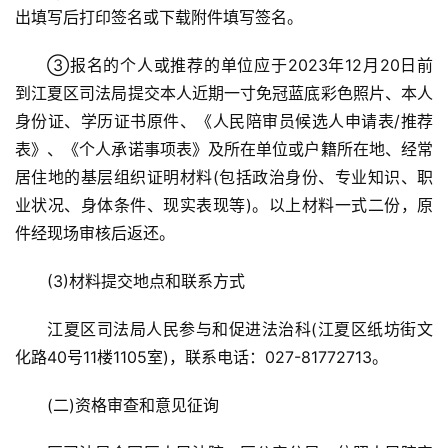
首
出填写后打印签名或下载附件填写签名。
页
③报名的个人或推荐的单位应于2023年12月20日前
武
到江夏区司法局提交本人近期一寸免冠蓝底彩色照片、本人
汉
身份证、学历证书原件、《人民陪审员候选人申请表/推荐
表》、《个人承诺事项表》及所在单位或户籍所在地、经常
办
居住地的基层组织证明材料(包括政治身份、专业知识、职
事
业状况、身体条件、现实表现等)。以上材料一式二份，原
件经现场审核后返还。
旅
游
(3)材料提交地点和联系方式
滚
江夏区司法局人民参与和促进法治科(江夏区纸坊街文
动
化路40号11楼1105室)，联系电话：027-81772713。
(二)资格审查和意见征询
生
活