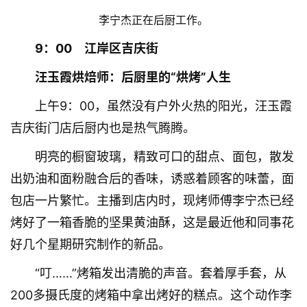
李宁杰正在后厨工作。
9：00　江岸区吉庆街
汪玉霞烘焙师：后厨里的“烘烤”人生
上午9：00，虽然没有户外火热的阳光，汪玉霞
吉庆街门店后厨内也是热气腾腾。
明亮的橱窗玻璃，精致可口的甜点、面包，散发
出奶油和面粉融合后的香味，诱惑着顾客的味蕾，面
包店一片繁忙。主播到店内时，现烤师傅李宁杰已经
烤好了一箱香脆的坚果黄油酥，这是最近他和同事花
好几个星期研究制作的新品。
“叮……”烤箱发出清脆的声音。套着厚手套，从
200多摄氏度的烤箱中拿出烤好的糕点。这个动作李