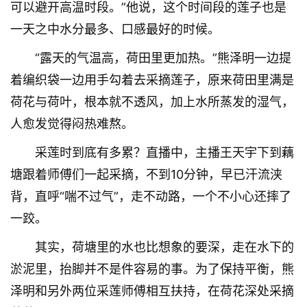
可以避开高温时段。”他说，这个时间段的莲子也是
一天之中水分最多、口感最好的时候。
“露天的气温高，荷田里更加热。”熊泽明一边提
着编织袋一边用手勾着去采摘莲子，原来荷田里满是
荷花与荷叶，根本就不透风，加上水所蒸发的湿气，
人愈发觉得闷热难熬。
采莲时到底有多累？直播中，主播王天宇下到藕
塘跟着师傅们一起采摘，不到10分钟，早已汗流浃
背，直呼“喘不过气”，走不动路，一个不小心还摔了
一跤。
其实，荷塘里的水也比想象的要深，走在水下的
淤泥里，抬脚并不是件容易的事。为了保持平衡，熊
泽明和另外两位采莲师傅相互扶持，在荷花深处采摘