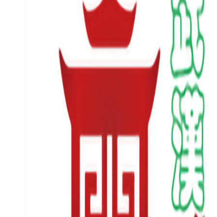
百
科
科
技
观
察
关
于
我
们
服
务
导