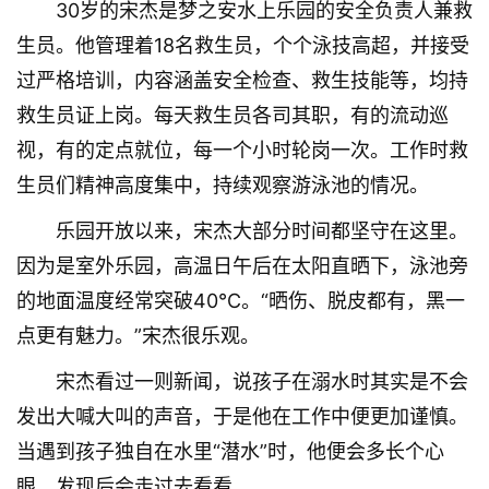
30岁的宋杰是梦之安水上乐园的安全负责人兼救
生员。他管理着18名救生员，个个泳技高超，并接受
过严格培训，内容涵盖安全检查、救生技能等，均持
救生员证上岗。每天救生员各司其职，有的流动巡
视，有的定点就位，每一个小时轮岗一次。工作时救
生员们精神高度集中，持续观察游泳池的情况。
乐园开放以来，宋杰大部分时间都坚守在这里。
因为是室外乐园，高温日午后在太阳直晒下，泳池旁
的地面温度经常突破40℃。“晒伤、脱皮都有，黑一
点更有魅力。”宋杰很乐观。
宋杰看过一则新闻，说孩子在溺水时其实是不会
发出大喊大叫的声音，于是他在工作中便更加谨慎。
当遇到孩子独自在水里“潜水”时，他便会多长个心
眼，发现后会走过去看看。