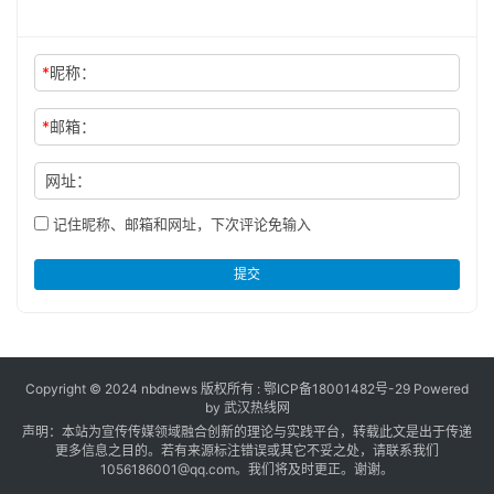
*
昵称：
*
邮箱：
网址：
记住昵称、邮箱和网址，下次评论免输入
提交
Copyright © 2024 nbdnews 版权所有 :
鄂ICP备18001482号-29
Powered
by 武汉热线网
声明：本站为宣传传媒领域融合创新的理论与实践平台，转载此文是出于传递
更多信息之目的。若有来源标注错误或其它不妥之处，请联系我们
1056186001@qq.com。我们将及时更正。谢谢。