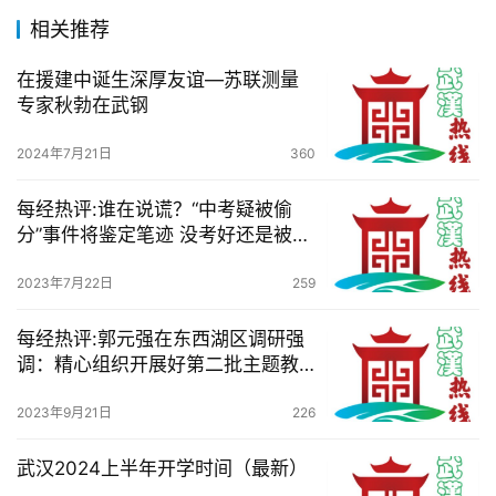
相关推荐
关
于
在援建中诞生深厚友谊—苏联测量
我
专家秋勃在武钢
们
2024年7月21日
360
服
务
每经热评:谁在说谎？“中考疑被偷
导
分”事件将鉴定笔迹 没考好还是被偷
航
分？！
2023年7月22日
259
每经热评:郭元强在东西湖区调研强
调：精心组织开展好第二批主题教
育 以新担当新作为坚定不移推动高
质量发展
2023年9月21日
226
武汉2024上半年开学时间（最新）