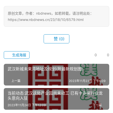
旅
游
原创文章，作者：nbdnews，如若转载，请注明出处：
https://www.nbdnews.cn/23/18/10/6579.html
滚
动
赞
(0)
生
活
生成海报
0
0
百
科
武汉新城未来湾地址及规划(附最新规划图)
上一篇
2023年11月23日 下午6:09
科
技
当前动态:武汉这处产业园尚未动工 已有十多家行业龙
头意向入驻
观
2023年11月24日 下午12:09
下一篇
察