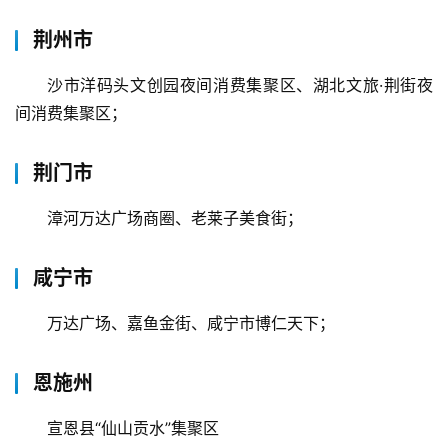
荆州市
沙市洋码头文创园夜间消费集聚区、湖北文旅·荆街夜
间消费集聚区；
荆门市
漳河万达广场商圈、老莱子美食街；
首
页
咸宁市
武
万达广场、嘉鱼金街、咸宁市博仁天下；
汉
办
恩施州
事
宣恩县“仙山贡水”集聚区