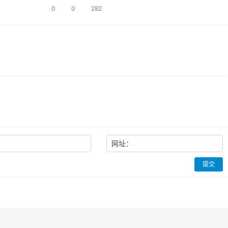
集中…
0
0
282
：
网址：
提交