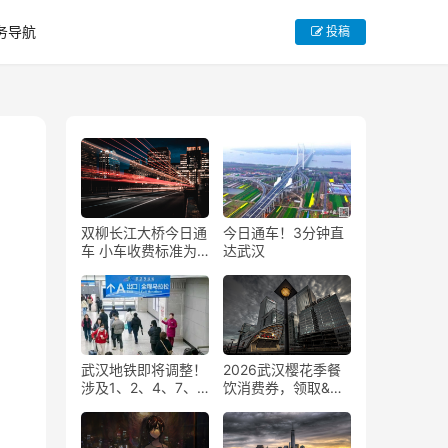
务导航
投稿
双柳长江大桥今日通
今日通车！3分钟直
车 小车收费标准为
达武汉
15元每次
武汉地铁即将调整！
2026武汉樱花季餐
涉及1、2、4、7、8
饮消费券，领取&使
号线
用完整规则