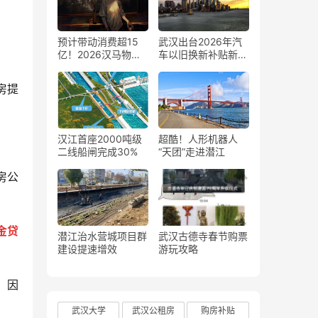
预计带动消费超15
武汉出台2026年汽
亿！2026汉马物资
车以旧换新补贴新
发放正式启动
政，最高2万元补贴
撬动车市消费扩容
房提
汉江首座2000吨级
超酷！人形机器人
二线船闸完成30%
“天团”走进潜江
房公
金贷
潜江治水营城项目群
武汉古德寺春节购票
建设提速增效
游玩攻略
。因
武汉大学
武汉公租房
购房补贴