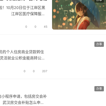
！10月20日位于江岸区黑
用。 江岸区医疗保障服务
…
0
0
45
办事
员的个人住房商业贷款转住
灵活就业公积金能商转公
的个人住房…
0
0
207
办事
信小程序申请，包括房交会补
一）武汉房交会补贴怎么申