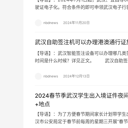
驶证电子化。符合条件的即可申领武汉电子
汉机动车电子行驶证外地户口能申领吗? 
nbdnews
2024年11月20日
武汉自助签注机可以办理港澳通行证
【导语】：武汉智能签注设备可以办理哪几类
时间是什么时候？详见正文。 武汉自助签
游签注吗 目前，申请人可以在智能签注设
nbdnews
2024年12月13日
2024春节季武汉学生出入境证件夜
+地点
【导语】：为了方便春节期间家长计划带学生出
汉市公安局定于春节前每周的星期三开展“春