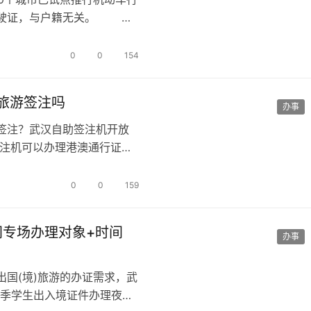
行驶证，与户籍无关。 武
…
0
0
154
旅游签注吗
办事
签注？武汉自助签注机开放
注机可以办理港澳通行证旅
备上办理…
0
0
159
间专场办理对象+时间
办事
国(境)旅游的办证需求，武
节季学生出入境证件办理夜间