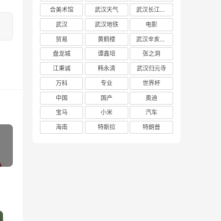
合美术馆
武汉天气
武汉长江大桥
武汉
武汉地铁
电影
贸易
黄鹤楼
武汉辛亥革命博物馆
盘龙城
谭鑫培
张之洞
江秉诚
韩永清
武汉归元寺
万科
专业
世界杯
中国
国产
奥迪
宝马
小米
汽车
海南
特斯拉
特朗普