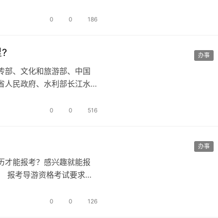
…
0
0
186
?
办事
传部、文化和旅游部、中国
省人民政府、水利部长江水
。“点亮长…
0
0
516
办事
历才能报考？感兴趣就能报
 报考导游资格考试要求什
校或者以…
0
0
126