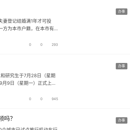
办事
夫妻登记结婚满1年才可投
一方为本市户籍，在本市有
随迁条件的子…
0
0
293
办事
和研究生于7月28日（星期
9月9日（星期一）正式上
…
0
0
945
领吗？
办事
60个城市已试点推行机动车行