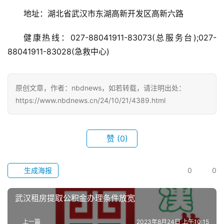
地址：湖北省武汉市东湖高新开发区高新六路
首
健康热线：027-88041911-83073(总服务台);027-
页
88041911-83028(急救中心)
武
汉
原创文章，作者：nbdnews，如若转载，请注明出处：
https://www.nbdnews.cn/24/10/21/4389.html
办
事
赞
(0)
旅
游
生成海报
0
0
滚
武汉租房提取公积金办理条件放宽
动
上一篇
2023年8月24日 上午10:15