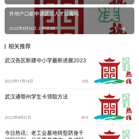
生
活
外地户口能申请武汉人才公寓吗
百
2023年8月24日 上午10:29
下一篇
科
相关推荐
科
技
武汉各区新建中小学最新进展2023
观
2023年11月14日
255
察
武汉通鄂州学生卡领取方法
关
于
我
2023年9月21日
603
们
今日热讯：老工业基地转型跻身千
服