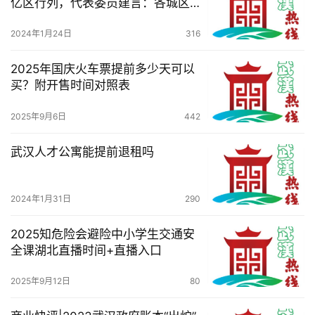
亿区行列，代表委员建言：各城区
务
错位发展打造优势主导产业
导
2024年1月24日
316
航
2025年国庆火车票提前多少天可以
买？附开售时间对照表
2025年9月6日
442
武汉人才公寓能提前退租吗
2024年1月31日
290
2025知危险会避险中小学生交通安
全课湖北直播时间+直播入口
2025年9月12日
80