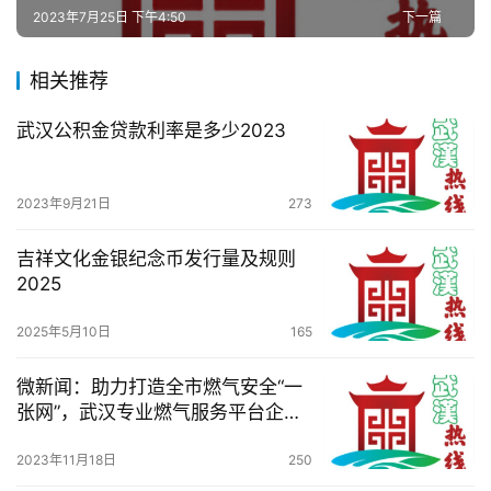
2023年7月25日 下午4:50
下一篇
百
科
相关推荐
武汉公积金贷款利率是多少2023
科
技
2023年9月21日
273
观
察
吉祥文化金银纪念币发行量及规则
2025
关
2025年5月10日
165
于
我
微新闻：助力打造全市燃气安全“一
们
张网”，武汉专业燃气服务平台企业
成立
服
2023年11月18日
250
务