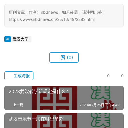
首
页
原创文章，作者：nbdnews，如若转载，请注明出处：
https://www.nbdnews.cn/25/16/49/2282.html
武
汉
武汉大学
办
赞
(0)
事
旅
生成海报
0
0
游
2023武汉转学新规定是什么？
滚
动
上一篇
2023年7月25日 下午4:49
生
武汉音乐节一般在哪里举办
活