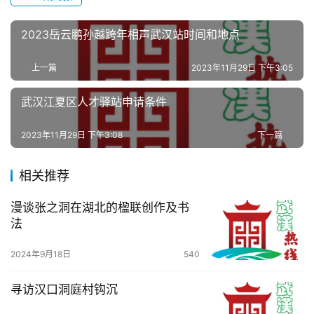
动
2023岳云鹏孙越跨年相声武汉站时间和地点
生
活
上一篇
2023年11月29日 下午3:05
百
武汉江夏区人才驿站申请条件
科
2023年11月29日 下午3:08
下一篇
科
技
相关推荐
观
漫谈张之洞在湖北的楹联创作及书
察
法
2024年9月18日
540
关
于
寻访汉口洞庭村钩沉
我
们