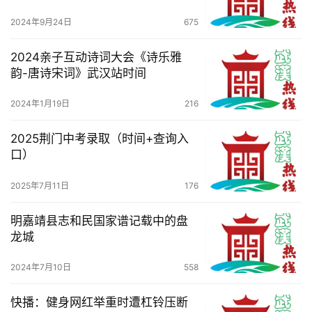
2024年9月24日
675
服
务
2024亲子互动诗词大会《诗乐雅
导
韵-唐诗宋词》武汉站时间
航
2024年1月19日
216
2025荆门中考录取（时间+查询入
口）
2025年7月11日
176
明嘉靖县志和民国家谱记载中的盘
龙城
2024年7月10日
558
快播：健身网红举重时遭杠铃压断