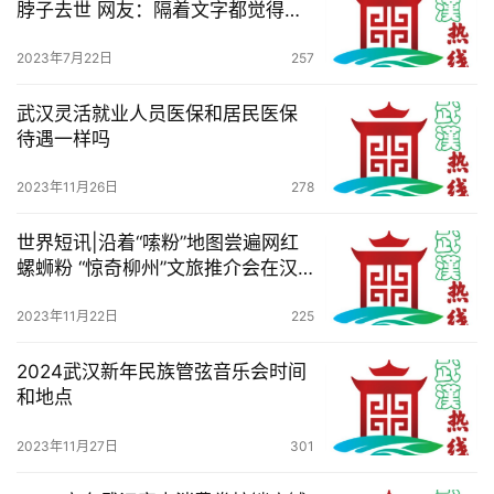
脖子去世 网友：隔着文字都觉得
疼！
2023年7月22日
257
武汉灵活就业人员医保和居民医保
待遇一样吗
2023年11月26日
278
世界短讯|沿着“嗦粉”地图尝遍网红
螺蛳粉 “惊奇柳州”文旅推介会在汉
举办
2023年11月22日
225
2024武汉新年民族管弦音乐会时间
和地点
2023年11月27日
301