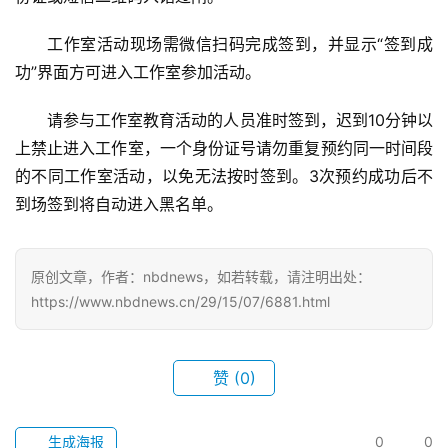
工作室活动现场需微信扫码完成签到，并显示“签到成
功”界面方可进入工作室参加活动。
首
请参与工作室教育活动的人员准时签到，迟到10分钟以
页
上禁止进入工作室，一个身份证号请勿重复预约同一时间段
的不同工作室活动，以免无法按时签到。3次预约成功后不
武
到场签到将自动进入黑名单。
汉
办
原创文章，作者：nbdnews，如若转载，请注明出处：
事
https://www.nbdnews.cn/29/15/07/6881.html
旅
游
赞
(0)
滚
生成海报
0
0